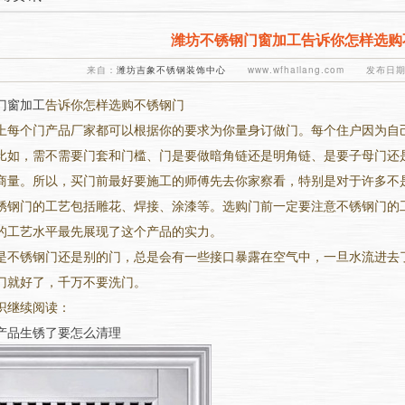
潍坊不锈钢门窗加工告诉你怎样选购
来自：
潍坊吉象不锈钢装饰中心
www.wfhailang.com 发布日期：
门窗加工
告诉你怎样选购不锈钢门
上每个门产品厂家都可以根据你的要求为你量身订做门。每个住户因为自
比如，需不需要门套和门槛、门是要做暗角链还是明角链、是要子母门还
商量。所以，买门前最好要施工的师傅先去你家察看，特别是对于许多不
锈钢门的工艺包括雕花、焊接、涂漆等。选购门前一定要注意不锈钢门的
的工艺水平最先展现了这个产品的实力。
是不锈钢门还是别的门，总是会有一些接口暴露在空气中，一旦水流进去
门就好了，千万不要洗门。
识继续阅读：
产品生锈了要怎么清理
1
2