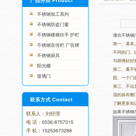
产品分类 Product
不锈钢加工系列
不锈钢防盗门窗
不锈钢楼梯扶手 护栏
潍坊不锈钢
第一、基本
不锈钢宣传栏 广告牌
不同的门。
不锈钢厨具
与师傅好好
阳光棚
第二、看不
玻璃门
固。一个门
第三、不论
湿的抹布擦
联系方式 Contact
了解更多知
如果不锈钢
联系人：刘经理
电 话：
0536-8757315
手 机：
15253673288